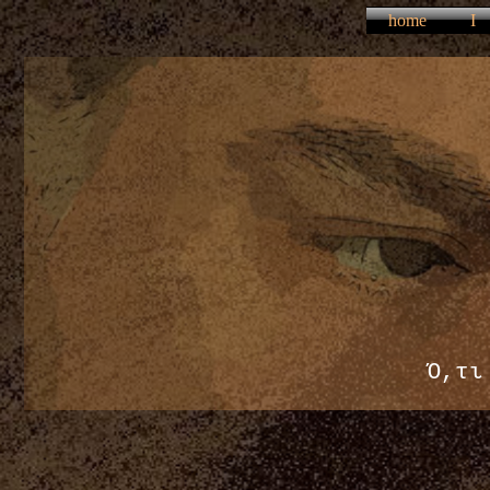
home
I
Ό,τι