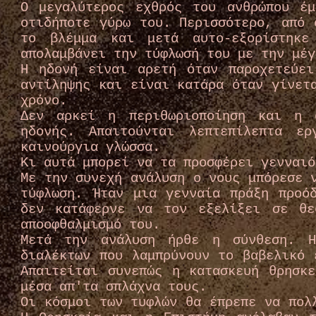
Ο μεγαλύτερος εχθρός του ανθρώπου έ
οτιδήποτε γύρω του. Περισσότερο, από 
το βλέμμα και μετά αυτο-εξορίστηκε
απολαμβάνει την τύφλωσή του με την μέγ
Η ηδονή είναι αρετή όταν παροχετεύε
αντίληψης και είναι κατάρα όταν γίνετ
χρόνο.
Δεν αρκεί η περιθωριοποίηση και η 
ηδονής. Απαιτούνται λεπτεπίλεπτα ε
καινούργια γλώσσα.
Κι αυτά μπορεί να τα προσφέρει γενναιό
Με την συνεχή ανάλυση ο νους μπόρεσε 
τύφλωση. Ήταν μια γενναία πράξη προό
δεν κατάφερνε να τον εξελίξει σε θ
αποοφθαλμισμό του.
Μετά την ανάλυση ήρθε η σύνθεση. Η
διαλέκτων που λαμπρύνουν το βαβελικό 
Απαιτείται συνεπώς η κατασκευή θρησκ
μέσα απ'τα σπλάχνα τους.
Οι κόσμοι των τυφλών θα έπρεπε να πολ