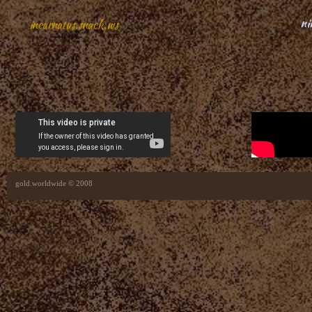
ni
incarnatus.snack.ws
gold.worldwide © 2008